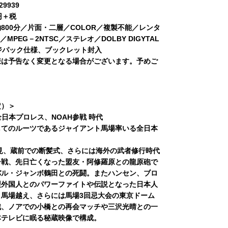
9939
円＋税
800分／片面・二層／COLOR／複製不能／レンタ
:9／MPEG－2NTSC／ステレオ／DOLBY DIGYTAL
ジパック仕様、ブックレット封入
様は予告なく変更となる場合がございます。予めご
定）＞
全日本プロレス、NOAH参戦 時代
してのルーツであるジャイアント馬場率いる全日本
会見、蔵前での断髪式、さらには海外の武者修行時代
ー戦、先日亡くなった盟友・阿修羅原との龍原砲で
バル・ジャンボ鶴田との死闘。またハンセン、ブロ
型外国人とのパワーファイトや伝説となった日本人
ト馬場越え、さらには馬場3回忌大会の東京ドーム
戦、ノアでの小橋との再会マッチや三沢光晴との一
本テレビに眠る秘蔵映像で構成。