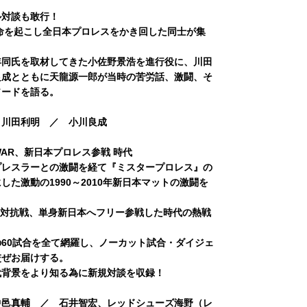
ル対談も敢行！
革命を起こし全日本プロレスをかき回した同士が集
年同氏を取材してきた小佐野景浩を進行役に、川田
良成とともに天龍源一郎が当時の苦労話、激闘、そ
ソードを語る。
 川田利明 ／ 小川良成
WAR、新日本プロレス参戦 時代
プレスラーとの激闘を経て『ミスタープロレス』の
した激動の1990～2010年新日本マットの激闘を
の対抗戦、単身新日本へフリー参戦した時代の熱戦
60試合を全て網羅し、ノーカット試合・ダイジェ
交ぜお届けする。
代背景をより知る為に新規対談を収録！
中邑真輔 ／ 石井智宏、レッドシューズ海野（レ