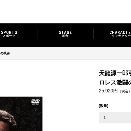
SPORTS
STAGE
CHARACTE
スポーツ
舞台
キャラクター
闘の軌跡
天龍源一郎
ロレス激闘
25,920円
（税込
[数量]