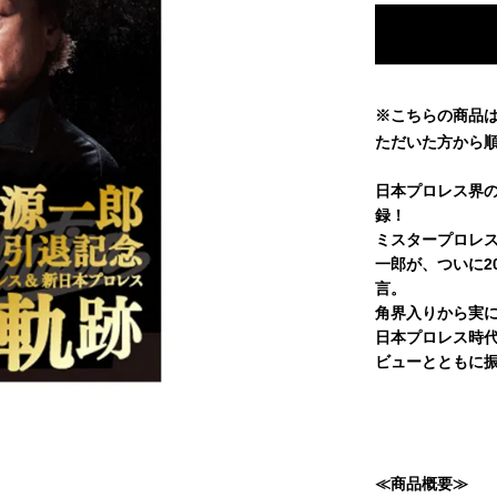
※こちらの商品
ただいた方から
日本プロレス界の
録！
ミスタープロレ
一郎が、ついに2
言。
角界入りから実に
日本プロレス時
ビューとともに振
≪商品概要≫