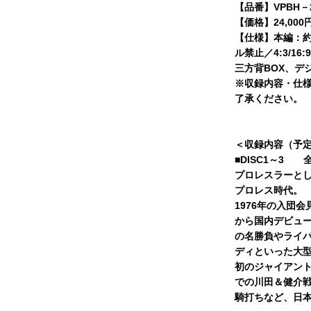
【品番】VPBH－2
【価格】24,000
【仕様】本編：約
ル禁止／4:3/16
三方背BOX、デ
※収録内容・仕
了承ください。
＜収録内容（予
■DISC1～3 
プロレスラーと
プロレス時代。
1976年の入団
から国内デビュ
の名勝負やライ
ディといった大
初のジャイアン
での川田＆健介
騎打ちなど、日