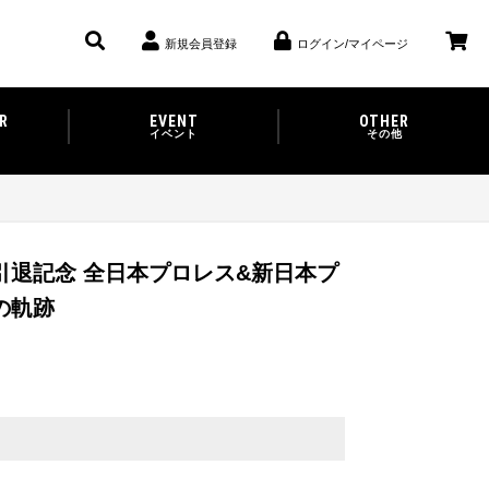
新規会員登録
ログイン/マイページ
R
EVENT
OTHER
イベント
その他
引退記念 全日本プロレス&新日本プ
の軌跡
）