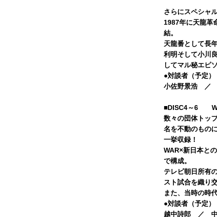
さらにスペシャ
1987年に天龍
結。
天龍番として長
利明そして小川
してマル秘エピ
●対談者（予定）
小佐野景浩 ／
■DISC4～6 
数々の団体トッ
名を不動のものに
一挙収録！
WAR×新日本と
で構成。
テレビ朝日所有の
スト試合を織り
また、当時の時
●対談者（予定）
越中詩郎 ／ 