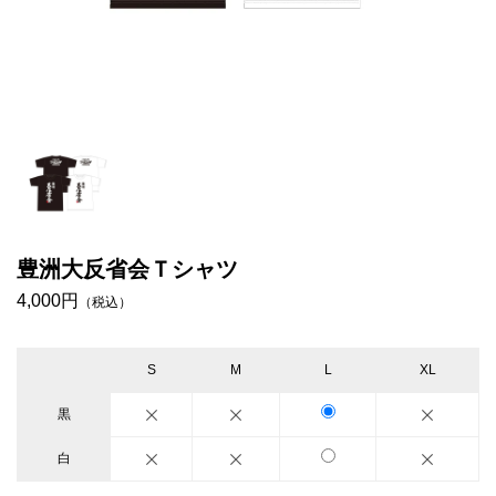
豊洲大反省会Ｔシャツ
4,000円
（税込）
S
M
L
XL
黒
白