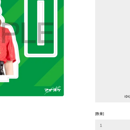
ゆ
[数量]