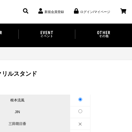
新規会員登録
ログイン/マイページ
R
EVENT
OTHER
イベント
その他
クリルスタンド
根本流風
JIN
三田萌日香