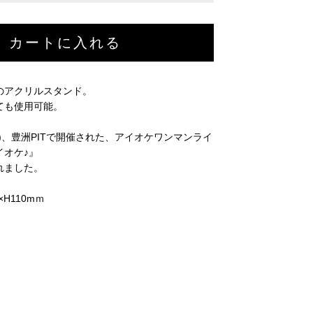
のアクリルスタンド。
ても使用可能。
(土)、豊洲PITで開催された、アイオケワンマンライ
イオケ♪』
れました。
H110mｍ