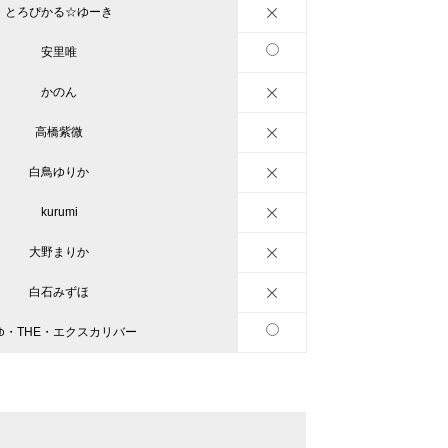
とろぴかる☆ゆーき
安里唯
かのん
高橋紫微
白鳥ゆりか
kurumi
大野まりか
白石みずほ
ゆ・THE・エクスカリバー