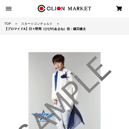
TOP
スター☆コンチェルト
【ブロマイドA】日々野周（ひびのあまね）役：鎌苅健太