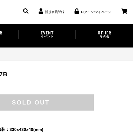
新規会員登録
ログイン/マイページ
R
EVENT
OTHER
イベント
その他
フB
SOLD OUT
装：330x430x40(mm)