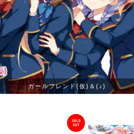
ガールフレンド(仮)＆(♪)
SOLD
OUT