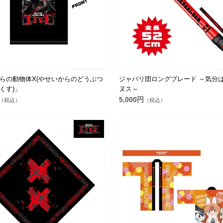
らの動物体X(やせいからのどうぶつ
ジャパリ団ロングブレード ～気分
くす)」
ヌス～
5,000円
（税込）
（税込）