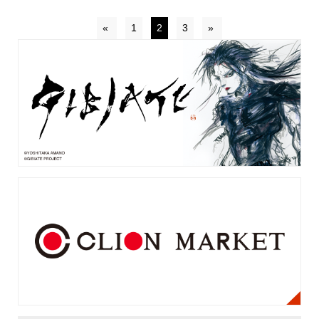
«
1
2
3
»