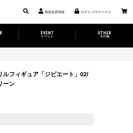
新規会員登録
ログイン/マイページ
R
EVENT
OTHER
イベント
その他
リルフィギュア「ジビエート」02/
リーン