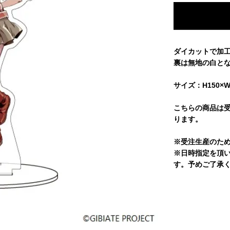
ダイカットで加
裏は無地の白と
サイズ：H150×W
こちらの商品は受
ります。
※受注生産のた
※日時指定を頂
す。予めご了承