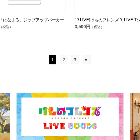
VE]「はなまる」ジップアップパーカー
[３LIVE]けものフレンズ３ LIVE 
3,500円
（税込）
（税込）
1
2
3
»