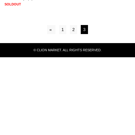
SOLDOUT
«
1
2
3
© CLION MARKET. ALL RIGHTS RESERVED.