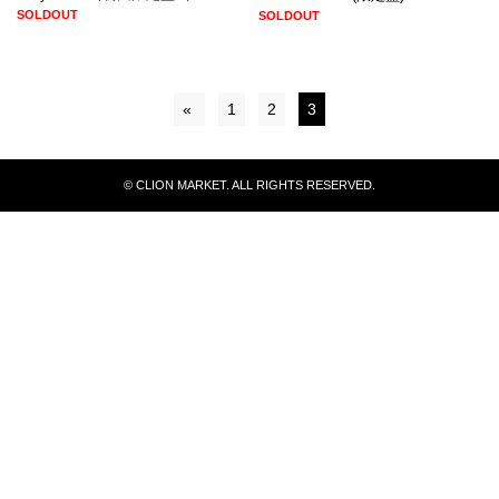
SOLDOUT
SOLDOUT
«
1
2
3
© CLION MARKET. ALL RIGHTS RESERVED.