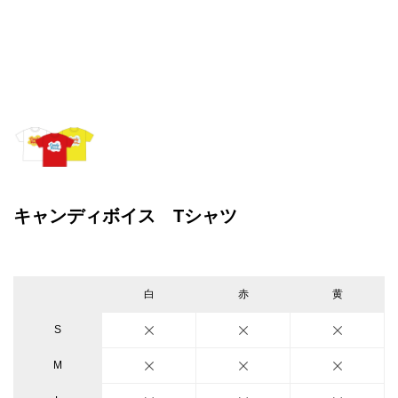
キャンディボイス Tシャツ
白
赤
黄
S
M