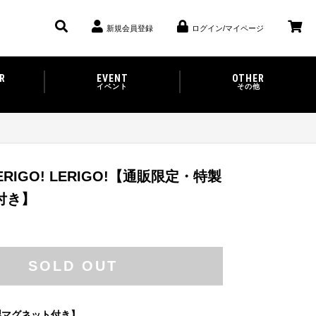
新規会員登録
ログイン/マイページ
R
EVENT
OTHER
イベント
その他
LERIGO! LERIGO!【通販限定・特製
付き】
SOLD OUT
製マグネット付き】