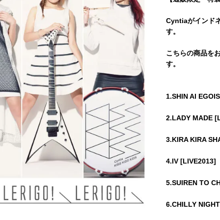
Cyntiaがインド
す。
こちらの商品を
す。
1.SHIN AI EGOI
2.LADY MADE [L
3.KIRA KIRA SH
4.IV [LIVE2013]
5.SUIREN TO CH
6.CHILLY NIGHT