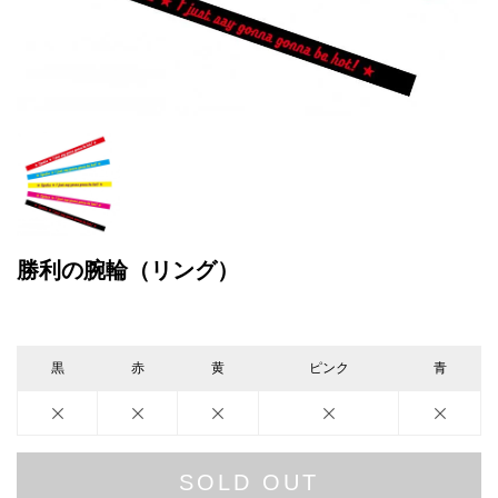
勝利の腕輪（リング）
黒
赤
黄
ピンク
青
SOLD OUT