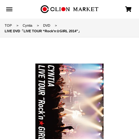
TOP
Cyntia
DVD
LIVE DVD「LIVE TOUR “Rock’n☆GIRL 2014″」