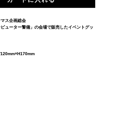
サマス企画総会
ンピューター警備」の会場で販売したイベントグッ
20mm×H170mm