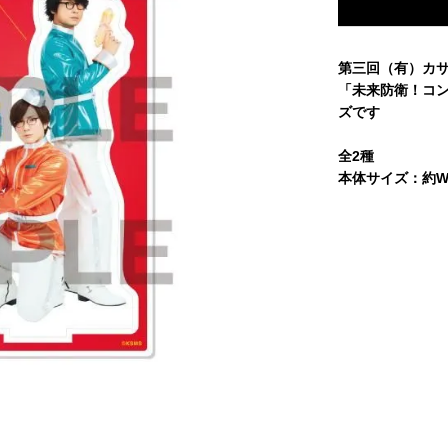
第三回（有）カ
「未来防衛！コ
ズです
全2種
本体サイズ：約W1