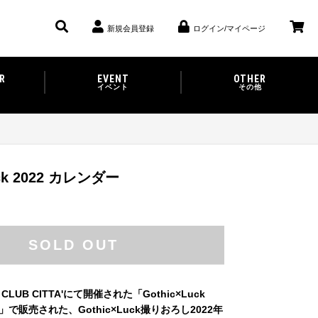
新規会員登録
ログイン/マイページ
R
EVENT
OTHER
イベント
その他
uck 2022 カレンダー
SOLD OUT
CLUB CITTA'にて開催された「Gothic×Luck
021」で販売された、Gothic×Luck撮りおろし2022年