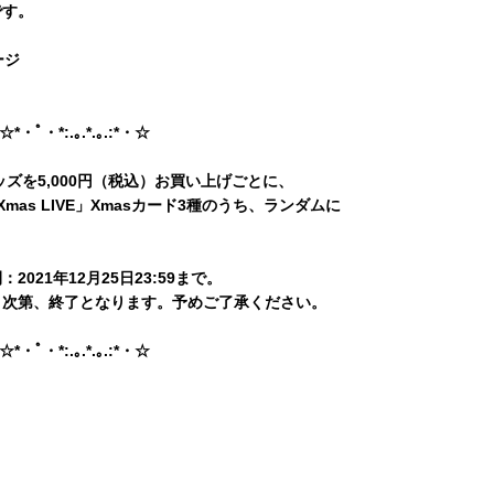
です。
ージ
・☆*・ﾟ・*:.｡.*.｡.:*・☆
ckグッズを5,000円（税込）お買い上げごとに、
ck Xmas LIVE」Xmasカード3種のうち、ランダムに
2021年12月25日23:59まで。
り次第、終了となります。予めご了承ください。
・☆*・ﾟ・*:.｡.*.｡.:*・☆