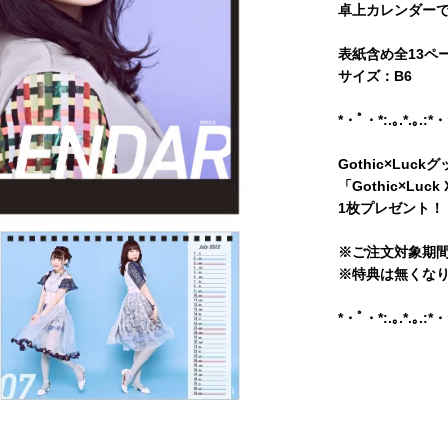
卓上カレンダー
表紙含め全13ペ
サイズ：B6
*・ﾟ・*:.｡.*.｡.:*
Gothic×Lu
「Gothic×Lu
1枚プレゼント！
※ご注文対象期間：
※特典は無くな
*・ﾟ・*:.｡.*.｡.:*