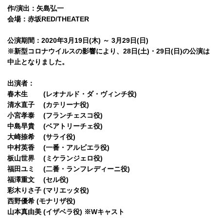
作/演出：矢島弘一
会場：赤坂RED/THEATER
公演期間：2020年3月19日(木) ～ 3月29日(日)
※新型コロナウイルスの影響により、28日(土)・29日(日)の公演は
中止となりました。
出演者：
春木生 (レオナルド・ダ・ヴィンチ役)
清水直子 (カテリーナ役)
小宮孝泰 (フランチェスコ役)
中島早貴 (ベアトリーチェ役)
大崎捺希 (サライ役)
中村英香 (一番・アルビエラ役)
板山世界 (ミケランジェロ役)
福田ユミ (二番・ランフレディーニ役)
福澤重文 (セル役)
彩木りさ子 (マリエッタ役)
西野優希 (モナリザ役)
山本真由美 (イザベラ役) ※Wキャスト