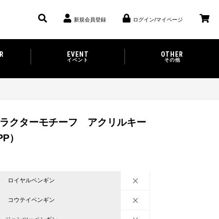
新規会員登録
ログイン/マイページ
R
EVENT
OTHER
イベント
その他
]キャラクターモチーフ アクリルキー
PP）
ロイヤルペンギン
コウテイペンギン