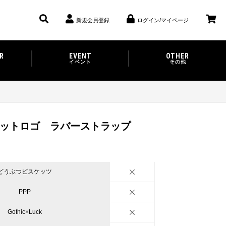
新規会員登録
ログイン/マイページ
R
EVENT
OTHER
イベント
その他
]ユニットロゴ ラバーストラップ
どうぶつビスケッツ
PPP
Gothic×Luck