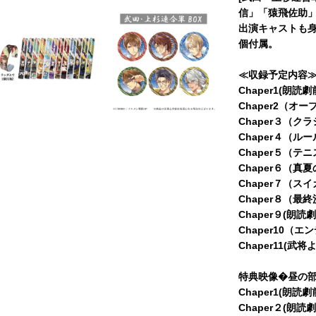
信」「猿飛佐助」
出演キャストも
個付属。
≪収録予定内容
Chaper1(朗読
Chaper2（オ
Chaper３（ク
Chaper４（ル
Chaper５（テ
Chaper６（真
Chaper７（ス
Chaper８（
Chaper９(朗読
Chaper10（
Chaper11(武
特典映像�昼の
Chaper1(朗読
Chaper２(朗読