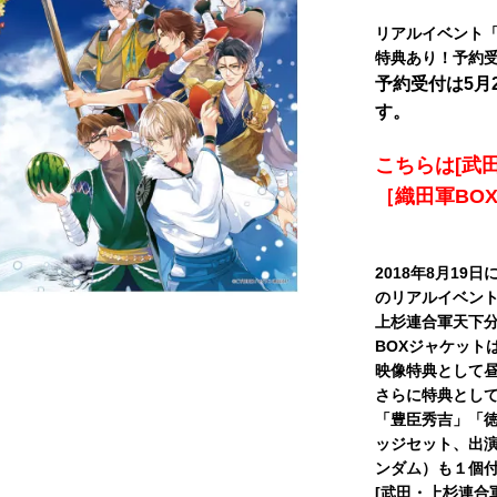
リアルイベント「
特典あり！予約
予約受付は5月
す。
こちらは[武
［織田軍BO
2018年8月1
のリアルイベント
上杉連合軍天下分
BOXジャケット
映像特典として昼
さらに特典として
「豊臣秀吉」「徳
ッジセット、出
ンダム）も１個
[武田・上杉連合