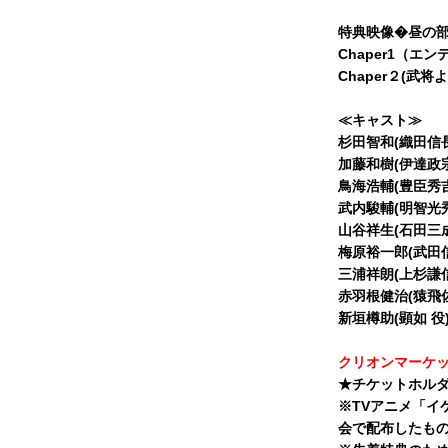
特典映像�昼の
Chaper1（エ
Chaper２(武
≪キャスト≫
杉田智和(織田信長
加藤和樹(伊達政宗
鳥海浩輔(豊臣秀吉
武内駿輔(明智光秀
山谷祥生(石田三成
梅原裕一郎(武田
三浦祥朗(上杉謙信
赤羽根健治(猿飛佐
新垣樽助(顕如 役
クリオンマーケ
★チケットホル
※TVアニメ「イ
会で配布したも