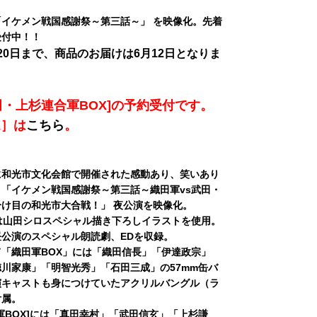
イケメン戦国感謝祭～第三話～」 を映像化。先着
受付中！！
20日まで、商品のお届けは6月12日となりま
田・上杉連合軍BOX]の予約受付です。
X］は
こちら
。
9日に和光市文化会館で開催された感動あり、笑いあり
「イケメン戦国感謝祭～第三話～織田軍vs武田・
け目の和光市大合戦！」 夜公演を映像化。
は山田シロスペシャル描き下ろしイラストを使用。
公演のスペシャル朗読劇、EDを収録。
「織田軍BOX」には「織田信長」「伊達政宗」
川家康」「明智光秀」「石田三成」の57mm缶バ
演キャストも身につけていたアクリルバングル（ラ
付属。
軍BOX]には「真田幸村」「武田信玄」「上杉謙