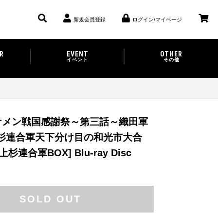
新規会員登録
ログイン/マイページ
R
EVENT
OTHER
イベント
その他
イケメン戦国感謝祭～第三話～織田軍
上杉連合軍天下分け目の和光市大合
連合軍BOX] Blu-ray Disc
SOLD OUT