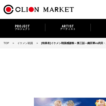
PROJECT
ARTIST
プロジェクト
アーティスト
TOP
イケメン戦国
[特典有]イケメン戦国感謝祭～第三話～織田軍vs武田・上杉