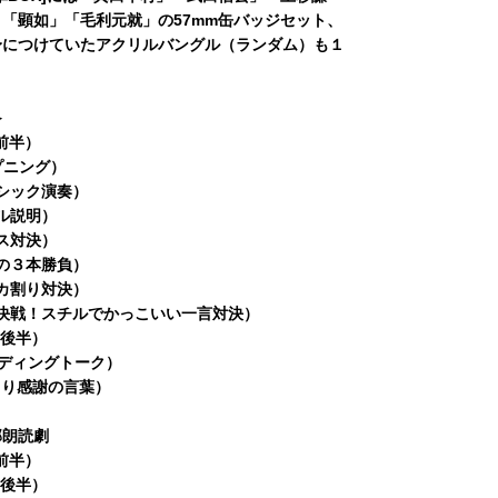
「顕如」「毛利元就」の57mm缶バッジセット、
身につけていたアクリルバングル（ランダム）も１
≫
劇前半）
ープニング）
ラシック演奏）
ール説明）
ニス対決）
夏の３本勝負）
イカ割り対決）
最終決戦！スチルでかっこいい一言対決）
劇後半）
エンディングトーク）
将より感謝の言葉）
部朗読劇
劇前半）
劇後半）