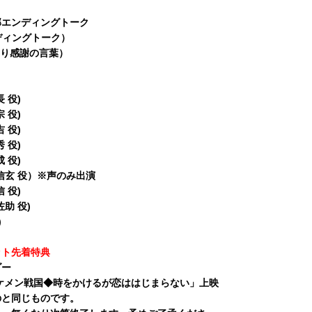
部エンディングトーク
ンディングトーク）
将より感謝の言葉）
 役)
 役)
 役)
 役)
 役)
信玄 役）※声のみ出演
 役)
助 役)
)
ット先着特典
ダー
ケメン戦国◆時をかけるが恋ははじまらない」上映
のと同じものです。