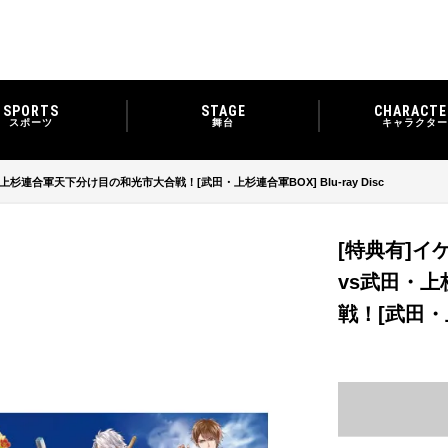
SPORTS
STAGE
CHARACTE
スポーツ
舞台
キャラクター
連合軍天下分け目の和光市大合戦！[武田・上杉連合軍BOX] Blu-ray Disc
[特典有]
vs武田・
戦！[武田・上杉