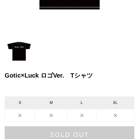
Gotic×Luck ロゴVer. Tシャツ
S
M
L
XL
SOLD OUT