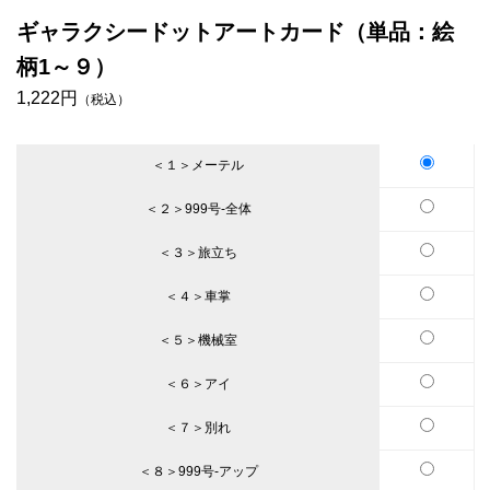
ギャラクシードットアートカード（単品：絵
柄1～９）
1,222円
（税込）
＜１＞メーテル
＜２＞999号-全体
＜３＞旅立ち
＜４＞車掌
＜５＞機械室
＜６＞アイ
＜７＞別れ
＜８＞999号-アップ