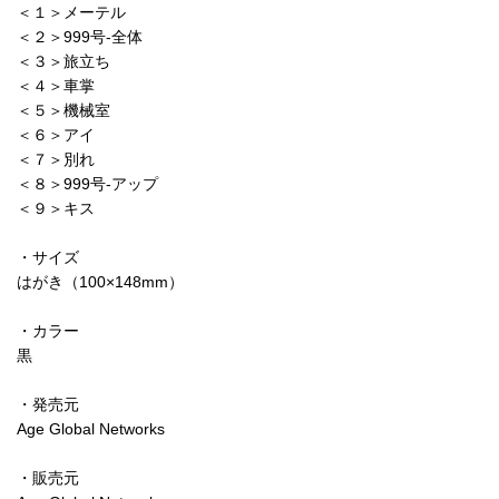
＜１＞メーテル
＜２＞999号-全体
＜３＞旅立ち
＜４＞車掌
＜５＞機械室
＜６＞アイ
＜７＞別れ
＜８＞999号-アップ
＜９＞キス
・サイズ
はがき（100×148mm）
・カラー
黒
・発売元
Age Global Networks
・販売元