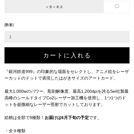
＜９＞キス
[数量]
『銀河鉄道999』の印象的な場面をセレクトし、アニメ絵をレーザ
ーカットのドットで表現したはがきサイズのアートカード。
最大1,000wのパワー、彫刻解像度、最高1,200dpiを誇るSei社製最
高峰のシールドタイプCo2レーザー加工機を使用し、1つ1つのド
ットを超微細なレーザー照射でカットしております。
絵柄は全部で9種類！
お届けは6月下旬の予定
です。
・全９種類