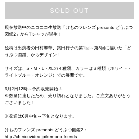
SOLD OUT
現在放送中のニコニコ生放送「けものフレンズ presents どうぶつ
図鑑2」からTシャツが誕生！
絵柄は出演者の田村響華、築田行子の第1回～第3回に描いた「ど
うぶつ図鑑」からデザイン！
サイズは、S・M・L・XLの４種類、カラーは３種類（ホワイト・
ライトブルー・オレンジ）での展開です。
6月2日12時～予約販売開始！
※数量に達したため、売り切れとなりました。ご注文ありがとう
ございました！
※発送は6月中旬～下旬となります。
けものフレンズ presents どうぶつ図鑑2：
http://ch.nicovideo.jp/kemono-friends