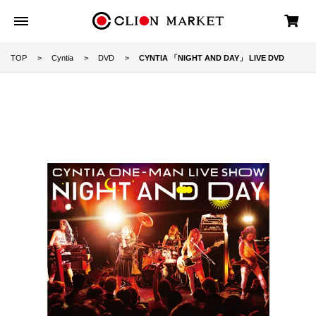
TOP
Cyntia
DVD
CYNTIA 「NIGHT AND DAY」 LIVE DVD