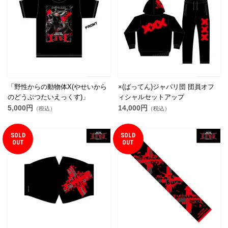
「野性からの動物体X(やせいから
×(ばってん)ジャパリ団 団員オフ
のどうぶつたいえっくす)」
ィシャルセットアップ
5,000円
14,000円
（税込）
（税込）
SOLD
SOLD
OUT
OUT