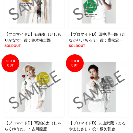
【ブロマイドD】石森奏（いしも
【ブロマイドD】田中理一郎（た
りかなで）役：鈴木祐士郎
なかりいちろう）役：鷹松宏一
SOLDOUT
SOLDOUT
SOLD
SOLD
OUT
OUT
【ブロマイドD】写楽佑太（しゃ
【ブロマイドD】丸山武蔵（まる
らくゆうた）：古川龍慶
やまむさし）役：桐矢彰吏