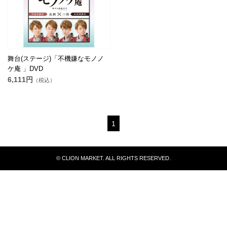
舞台(ステージ)「不機嫌なモノノ
ケ庵 」DVD
6,111円
（税込）
1
© CLION MARKET. ALL RIGHTS RESERVED.