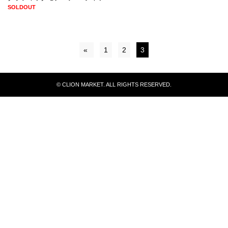
SOLDOUT
«
1
2
3
© CLION MARKET. ALL RIGHTS RESERVED.