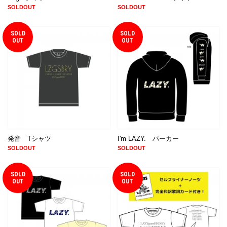
SOLDOUT
SOLDOUT
SOLD
SOLD
OUT
OUT
発音 Tシャツ
I'm LAZY. パーカー
SOLDOUT
SOLDOUT
SOLD
SOLD
OUT
OUT