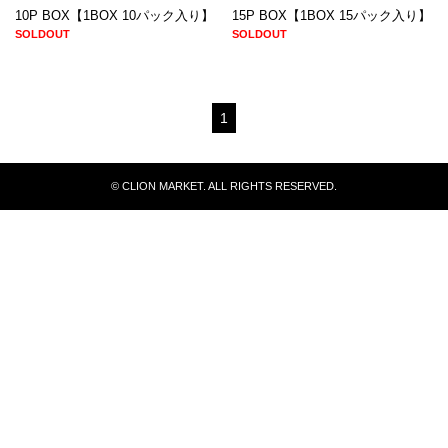
10P BOX【1BOX 10パック入り】
15P BOX【1BOX 15パック入り】
SOLDOUT
SOLDOUT
1
© CLION MARKET. ALL RIGHTS RESERVED.